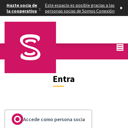
Hazte socia de
Este espacio es posible gracias a las
-
la cooperativa
personas socias de Somos Conexión
Menú
Entra
Entra
Accede como persona socia