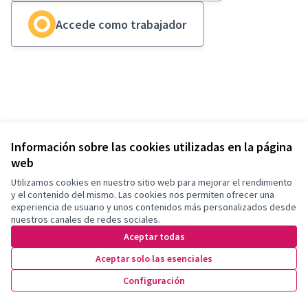
Accede como trabajador
Información sobre las cookies utilizadas en la página
web
Términos y condiciones de uso
Utilizamos cookies en nuestro sitio web para mejorar el rendimiento
Configuración de cookies
Somos Conexión en X
Somos Conexión en Facebook
Somos Conexión en Instagram
Somos Conexión en YouTube
y el contenido del mismo. Las cookies nos permiten ofrecer una
experiencia de usuario y unos contenidos más personalizados desde
(Enlace externo)
(Enlace externo)
(Enlace externo)
(Enlace externo)
nuestros canales de redes sociales.
Castellano
Triar la llengua
Elegir el idioma
Aceptar todas
Aceptar solo las esenciales
Con licenci
(Enlace exte
Configuración
Made with ❤️
Web creada con software libre.
(Enlace externo)
(Enlace externo)