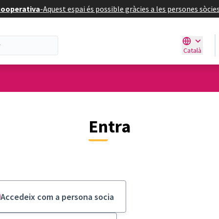
 cooperativa
-
Aquest espai és possible gràcies a les persones sòci
Català
Triar la ll
Entra
Accedeix com a persona socia