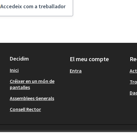
Accedeix com a treballador
Decidim
El meu compte
Re
Inici
Entra
Act
Créixer en un món de
Tr
pantalles
Dad
Assemblees Generals
Consell Rector