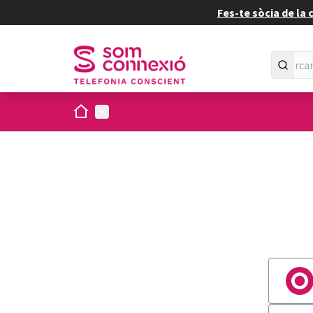
Fes-te sòcia de la
Inici
Menú principal