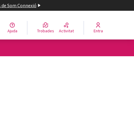
es de Som Connexió
Ajuda
Trobades
Activitat
Entra
engua
Elegir el idioma